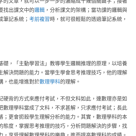
字的文章，就可以一步一步的濃縮成十幾個關鍵字；接著
要找出課文中的
邏輯
，分析課文的架構；當功課的邏輯與
成筆記系統；
考前複習
時，就可很輕鬆的透過筆記系統，
基礎，「主動學習法」教導學生邏輯推理的原理，以培養
生解決問題的能力。當學生學會思考推理技巧，他的理解
構，也能增進對於
數理學科
的理解。
記硬背的方式來應付考試，不但文科如此，連數理亦是如
把數理學科當成了文科，不求甚解，只求應付考試；長此
落；更會扼殺學生理解分析的能力。其實，數理學科的本
的態度，掌握思考推理的技巧，分析問題解決的步驟，找
力，享受理解數理學科的樂趣，進而提高數理科的成績。