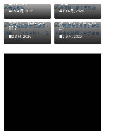
舌尖現象
複習?
孩子成績退步又擺
【剛開學先別慌】
15 4 月, 2026
10 4 月, 2026
爛、頂嘴：「你去
新書不是拿來讀
考啊！」我該怎麼
爆，是要學會怎麼
辦？
讀！
2 3 月, 2026
5 9 月, 2025