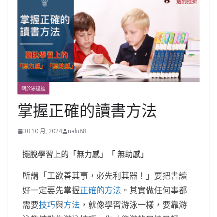
關於思達迪
掌握正確的讀書方法
30 10 月, 2024
nalu88
擺脫學習上的「無力感」「 無助感」
所謂「工欲善其事，必先利其器！」要把書讀
好一定要先掌握
正確的方法
。
其實做任何事都
需要
技巧
與
方法
，就像學習游泳一樣，要靠游