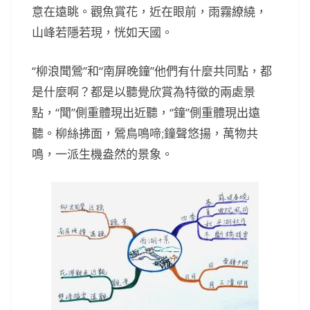
意在遠眺。觀魚賞花，近在眼前，雨霧繚繞，
山峰若隱若現，恍如天國。
“柳浪聞鶯”和“南屏晚鐘”他們有什麼共同點，都
是什麼啊？都是以聽覺欣賞為特徵的兩處景
點，“聞”側重體現出近聽，“鐘”側重體現出遠
聽。柳絲拂面，鶯鳥鳴啼;鐘聲悠揚，萬物共
鳴，一派生機盎然的景象。