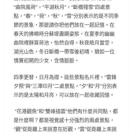
“曲院風荷”，“平湖秋月”，“斷橋殘雪”四處景
點，“春”，“荷”，“秋”，“雪”分別表示的是不同季
節的景象，那麼請你把他們放在一起記憶。在
春天的拂曉時分蘇堤盡顯姿態，在夏季的幽幽
曲院裡靜賞荷池，怡然自得。秋夜皓月當空，
湖光山色，冬日斷橋一帶雪後初晴，猶如一位
情竇初開的少女，含情脈脈。
四季更替，日月為證。這些景點名片裡，“雷鋒
夕照”與“三潭印月”二處景點，“夕”和“月”分別表
示的是太陽和月亮，可以放在一起收藏回憶。
“花港觀魚”和“雙峰插雲”他們有什麼共同點，都
是什麼啊？都是視覺感十分強烈的兩處景點，
“觀”從距離上來說意在近觀，“雲”從距離上來說