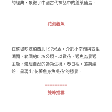
的經典，象徵了中國古代神話中的蓬萊仙島。
=========
花港觀魚
在蘇堤映波橋西北197米處，介於小南湖與西里
湖間，範圍約0.25公頃。以賞花，觀魚為景觀
主題，體驗自然的勃勃生機。春日裡，落英繽
紛，呈現出“花著魚身魚嘬花“的勝景。
=========
雙峰插雲