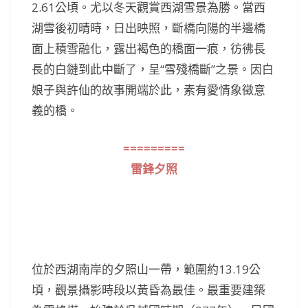
2.61公頃。尤以冬天觀賞西湖雪景為勝。當西
湖雪後初晴時，日出映照，斷橋向陽的半邊橋
面上積雪融化，露出褐色的橋面一痕，彷彿長
長的白鏈到此中斷了，呈“雪殘橋斷”之景。因白
娘子與許仙的故事開端於此，素有愛情象徵意
義的橋。
=========
雷鋒夕照
位於西湖南岸的夕照山一帶，範圍約13.19公
頃，觀景攝影時段以黃昏為最佳。最重要建築