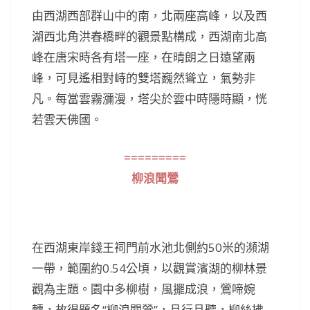
由西湖西部群山中的南，北兩座高峰，以及西
湖西北角洪春橋畔的觀景點構成，西湖南北高
峰在唐宋時各有塔一座，在晴朗之日遠望兩
峰，可見遙相對峙的雙塔巍然聳立，氣勢非
凡。每當雲霧瀰漫，塔尖於雲中時隱時顯，恍
若雲天佛國。
=========
柳浪聞鶯
在西湖東岸錢王祠門前水池北側約50米的瀕湖
一帶，範圍約0.54公頃，以觀賞濱湖的柳林景
觀為主題。園中多柳樹，風擺成浪，鶯啼婉
轉，故得題名“柳浪聞鶯”，且行且聽，柳絲拂