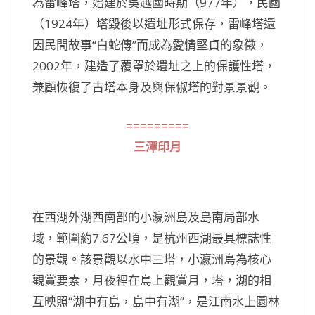
為雷峰塔，始建於吳越國時期（977年），民國
（1924年）塔毀後以遺址形式保存，雷峰塔還
因民間故事“白蛇傳”而成為愛情堅貞的象徵，
2002年，建造了覆罩於遺址之上的保護性塔，
兼顧恢復了古塔本身及與保俶塔的對景景觀。
=========
三潭印月
在西湖外湖西南部的小瀛洲島及島南局部水
域，範圍約7.67公頃，是杭州西湖最具標誌性
的景觀。該景觀以水中三塔，小瀛洲島為核心
觀賞要素，月夜裡在島上觀賞月，塔，湖的相
互映照“湖中有島，島中有湖”，是江南水上園林