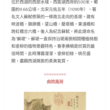
位於西湖的西部水域，西距湖西岸約500米，範
圍約9.66公頃。北宋元佑五年（1090年），著
名文人蘇軾修築的一條南北走向的長堤。建有
映波橋，鎖肆橋，望山橋，壓堤橋，東浦橋和
跨虹橋合六橋。後人為紀念蘇軾，將此堤命名
為“蘇堤”。蘇堤一直保持沿堤兩側相間種植桃樹
和垂柳的植物景觀特色。春季拂曉是欣賞的最
佳時間，此時薄霧濛濛，垂柳初綠，桃花盛
開，盡顯西湖旖旎的柔美氣質。
=========
曲院風荷