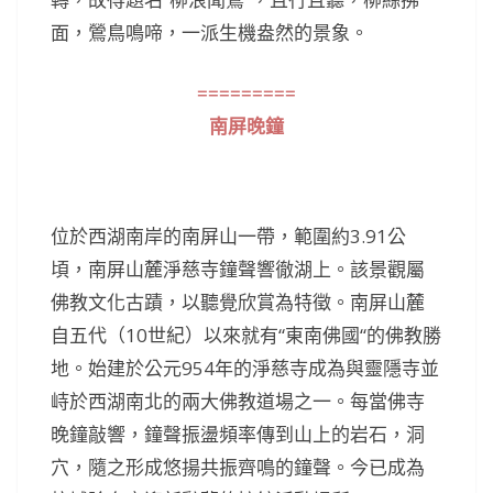
面，鶯鳥鳴啼，一派生機盎然的景象。
=========
南屏晚鐘
位於西湖南岸的南屏山一帶，範圍約3.91公
頃，南屏山麓淨慈寺鐘聲響徹湖上。該景觀屬
佛教文化古蹟，以聽覺欣賞為特徵。南屏山麓
自五代（10世紀）以來就有“東南佛國“的佛教勝
地。始建於公元954年的淨慈寺成為與靈隱寺並
峙於西湖南北的兩大佛教道場之一。每當佛寺
晚鐘敲響，鐘聲振盪頻率傳到山上的岩石，洞
穴，隨之形成悠揚共振齊鳴的鐘聲。今已成為